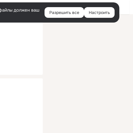
Помощь
Войти
й
e-файлы должен ваш
Разрешить все
Настроить
Правая
колонка