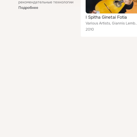
рекомендательные технологии
Подробнее
I Spitha Ginetai Fotia
Various Artists, Giannis Lembesis, Hristos Karakostas, Giorgos Margaritis, Maria Kapetanidou, Mari
2010