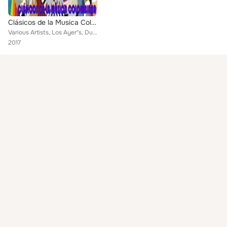
Clásicos de la Musica Colombiana Vol..2
Various Artists, Los Ayer"s, Dueto De Antaño, Matilde Diaz, Luis Carlos Gonzales, San Miguelito, Jorge Veloza, Garzon y Collazos...
2017