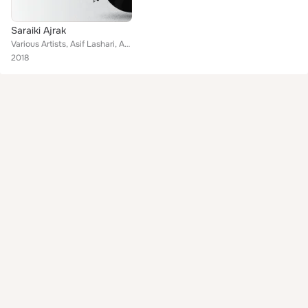
Saraiki Ajrak
Various Artists, Asif Lashari, Abda Hussain, Akmal Sujabadi, Lala Islam, Naveed Abdi
2018