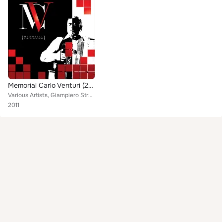
Memorial Carlo Venturi (25 anni... e sembra ieri)
Various Artists, Giampiero Strada, Ruggero Passarini, Davide Salvi, Andrea Scala, Debora Battistini, Claudio Croci, Marco Marche...
2011