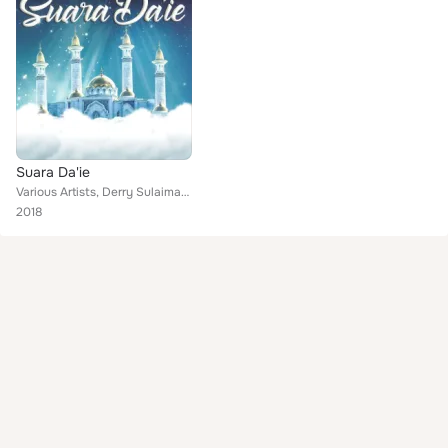
Suara Da'ie
Various Artists, Derry Sulaiman, Ijam Medicine, Ali XPDC, Mel Wings, Iwan Syahman, Zul Handy Black, Syed Nahar, Zul Yahya
2018