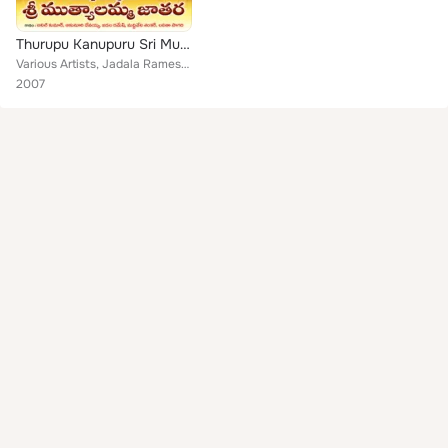
Thurupu Kanupuru Sri Muthyalamma Jathara
Various Artists, Jadala Ramesh, M. Shankar Babu, Devayya, Amma Muthyalamma, Anil Kumar
2007