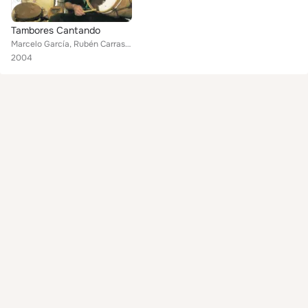
Tambores Cantando
Marcelo García, Rubén Carrasco, Machi Mapuche, Grupo Viri Nolká, León Gieco, Yara Beilinson, Quique Sinesi
2004