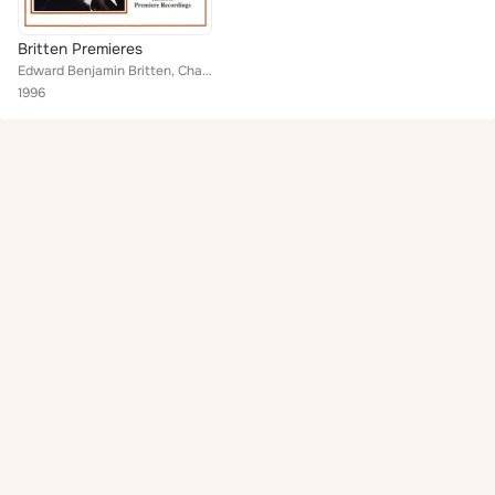
Britten Premieres
Edward Benjamin Britten, Charles Brill Orchestra, Britten Orchestra, Clifford Curzo, Morriston Boys' Choir & Maira Korchinska
1996