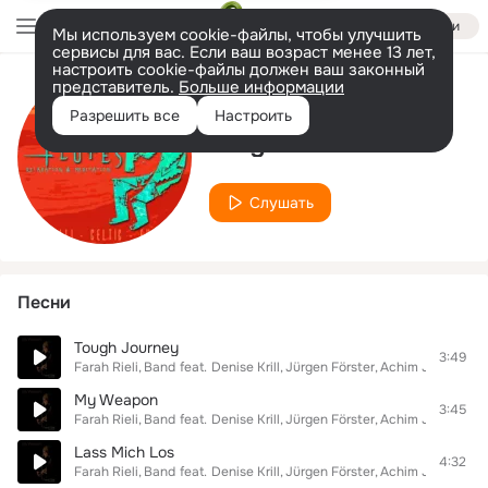
Войти
Мы используем cookie-файлы, чтобы улучшить
сервисы для вас. Если ваш возраст менее 13 лет,
настроить cookie-файлы должен ваш законный
представитель.
Больше информации
Исполнитель
Разрешить все
Настроить
Jürgen Müller
Слушать
Песни
Tough Journey
3:49
Farah Rieli
Band
feat.
Denise Krill
Jürgen Förster
Achim Jenik
Andr
My Weapon
3:45
Farah Rieli
Band
feat.
Denise Krill
Jürgen Förster
Achim Jenik
Andr
Lass Mich Los
4:32
Farah Rieli
Band
feat.
Denise Krill
Jürgen Förster
Achim Jenik
Andr