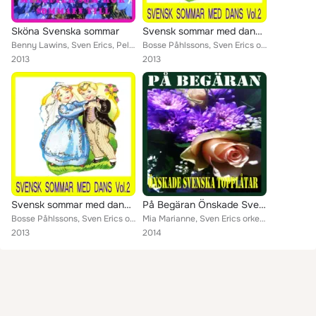
Sköna Svenska sommar
Svensk sommar med dans nummer två
Benny Lawins, Sven Erics, Pelles orkester, Bosse Påhlssons, Korsbandet, Thory Bernhards, Sven Erics orkester, Canders, Halländer...
Bosse Påhlssons, Sven Erics orkester, Dennis, Hasse Lewins, Lars Russell, Claes Lennarth Club, Folke Lindesjös orkester, Eddie C...
2013
2013
Svensk sommar med dans nummer två
På Begäran Önskade Svenska Topp Låtar
Bosse Påhlssons, Sven Erics orkester, Dennis, Hasse Lewins, Lars Russell, Claes Lennarth Club, Folke Lindesjös orkester, Eddie C...
Mia Marianne, Sven Erics orkester, Hasse Lewins, Eddie Cesons, Alfies, Benny Lawins Orkester, Charlies, Allfies, Thory Berhards,...
2013
2014