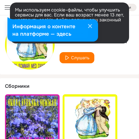
Войти
Мы используем cookie-файлы, чтобы улучшить
сервисы для вас. Если ваш возраст менее 13 лет,
настроить cookie-файлы должен ваш законный
представитель.
Больше информации
Информация о контенте
Исполнитель
Разрешить все
Настроить
на платформе — здесь
Sven Erics orkester
Слушать
Сборники