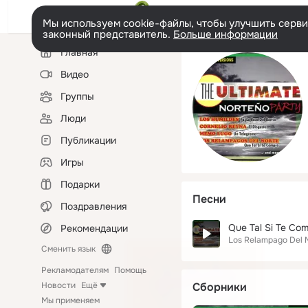
Мы используем cookie-файлы, чтобы улучшить сервис
законный представитель.
Больше информации
Левая
Главная
колонка
Видео
Группы
Люди
Публикации
Игры
Подарки
Песни
Поздравления
Que Tal Si Te Co
Рекомендации
Los Relampago Del 
Сменить язык
Рекламодателям
Помощь
Новости
Ещё
Сборники
Мы применяем