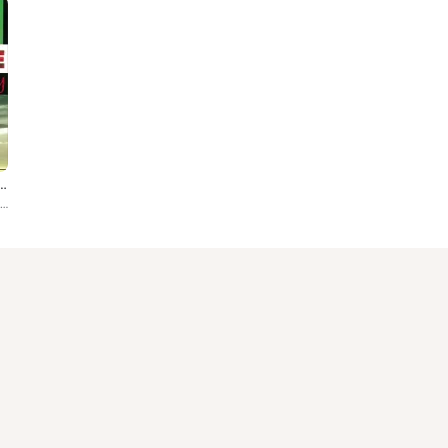
imate Norteño Party
Various Artists, Dueto Estrella, Nicasio Quintero, Los Relámpagos del Norte, Los Tequileros Del Norte, Los Relampago Del Norte, ...