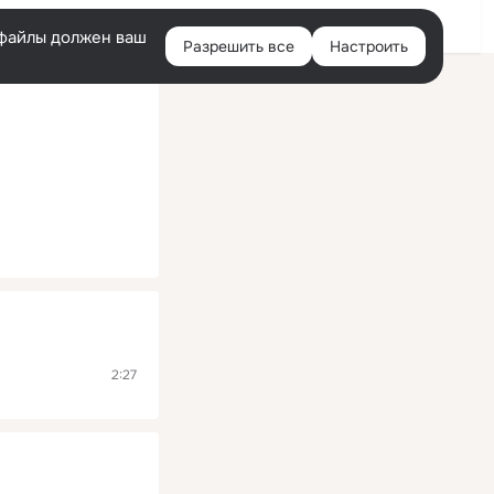
Помощь
Войти
й
e-файлы должен ваш
Разрешить все
Настроить
Правая
колонка
2:27