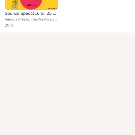
Sounds Spectacular: 25 Amazing N.M.L.C. Music Library Tracks, Volume 2
Various Artists, The Westway Studio Orchestra, The Brussels New Concert Orchestra, Benny Brown, The Noveltones, The Grosvenor St...
2016