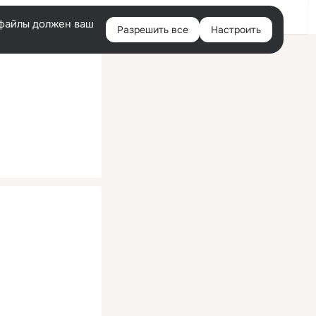
Помощь
Войти
й
e-файлы должен ваш
Разрешить все
Настроить
Правая
колонка