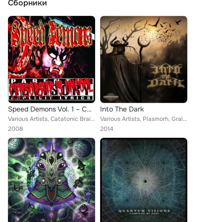
Сборники
Speed Demons Vol. 1 – Censorship Is Uncool
Into The Dark
Various Artists, Catatonic Brain, Ketamin, Venom Sense, Zero Blade, Mr Hades, Select Project, Satanic Mutant, Sator Arepo, The A...
Various Artists, Plasmorh, Grainripper, Psy4tecks, Blind-Ox, Crona, Seven Dark, Yata-Garasu, Hishiryo, Unvolved, Zero Blade, Moy...
2008
2014