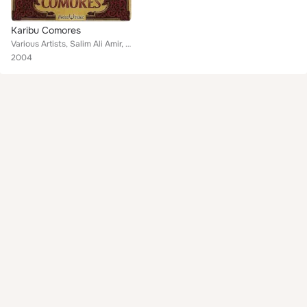
Karibu Comores
Various Artists, Salim Ali Amir, Kolos, Babadi, Naïla, Halid, Decilov, Baco, Hachimi Ali Saïd, Chebli, Sambeco, Karibu Comores, ...
2004