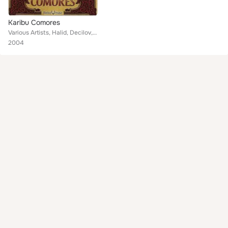
Karibu Comores
Various Artists, Halid, Decilov, Naïla, Sambeco, Zaïnaba Ahmed, Hachimi Ali Saïd, Babadi, Anyme, Karibu Comores, Baco, Chebli, S...
2004