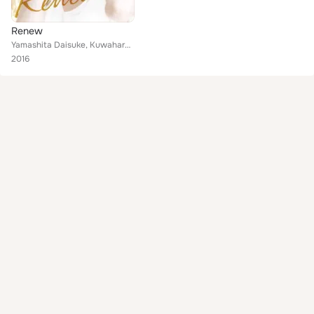
Renew
Yamashita Daisuke, Kuwahara Maiko, Agata Masae, Hitotsukabuto Shouta, Oyama Hiroaki, Inamasu Yusuke, Kawai Kunihiro, Iizuka Shin...
2016