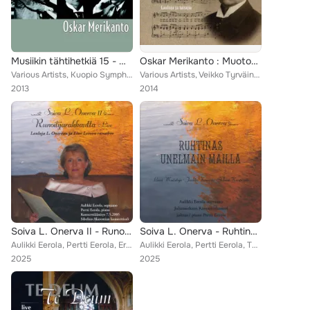
Musiikin tähtihetkiä 15 - Oskar Merikanto
Oskar Merikanto : Muotokuva
Various Artists, Kuopio Symphony Orchestra, Veikko Tyrväinen, Izumi Tateno, Aulikki Eerola, Sauli Tiilikainen, Margareta Haverin...
Various Artists, Veikko Tyrväinen, Izumi Tateno, Aulikki Eerola, Sauli Tiilikainen, Kaija Saarikettu, Tapiola Choir, Jaakko Ryhä...
2013
2014
Soiva L. Onerva II - Runoilijarakkautta (Konserttiäänite Sibelius-Akatemian konserttisalissa 7.5.2005)
Soiva L. Onerva - Ruhtinas unelmain mailla
Aulikki Eerola, Pertti Eerola, Erkki Palola, Johanneksen Kamarikuoro
Aulikki Eerola, Pertti Eerola, Tuomas Rousi, Johanneksen Kamariorkesteri, Johanneksen Kamarikuoro
2025
2025