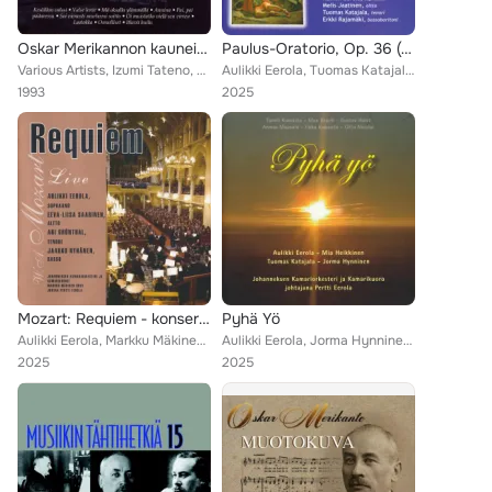
Oskar Merikannon kauneimmat [Best of Oskar Merikanto]
Paulus-Oratorio, Op. 36 (Live)
Various Artists, Izumi Tateno, Kaija Saarikettu, Sauli Tiilikainen, Jorma Hynninen, Jaakko Ryhänen, The Candomino Choir, Ralf Go...
Aulikki Eerola, Tuomas Katajala, Erkki Rajamäki, Melis Jaatinen, Johanneksen Kamariorkesteri, Johanneksen Kamariorkesteri ja Kam...
1993
2025
Mozart: Requiem - konserttiäänitys Johanneksenkirkossa 29.2.2004
Pyhä Yö
Aulikki Eerola, Markku Mäkinen, Pertti Eerola, Johanneksen Kamariorkesteri ja Kamarikuoro
Aulikki Eerola, Jorma Hynninen, Pertti Eerola, Johanneksen Kamariorkesteri ja Kamarikuoro
2025
2025