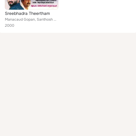
Sreebhadra Theertham
Manacaud Gopan, Santhosh Kesav, Prathibha, T. K. Mohan, Raja, Pratyoosh Nath
2000