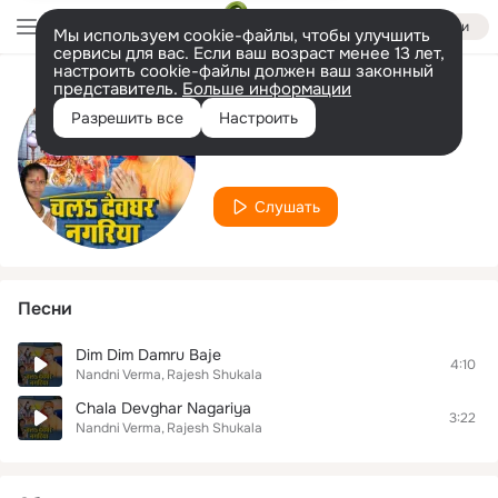
Войти
Мы используем cookie-файлы, чтобы улучшить
сервисы для вас. Если ваш возраст менее 13 лет,
настроить cookie-файлы должен ваш законный
представитель.
Больше информации
Исполнитель
Разрешить все
Настроить
Nandni Verma
Слушать
Песни
Dim Dim Damru Baje
4:10
Nandni Verma
Rajesh Shukala
Chala Devghar Nagariya
3:22
Nandni Verma
Rajesh Shukala