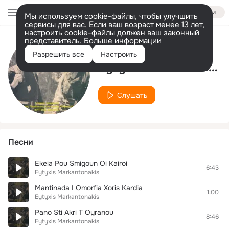
Войти
Мы используем cookie-файлы, чтобы улучшить
сервисы для вас. Если ваш возраст менее 13 лет,
настроить cookie-файлы должен ваш законный
представитель.
Больше информации
Исполнитель
Разрешить все
Настроить
Eytyxis Markantonakis
Слушать
Песни
Ekeia Pou Smigoun Oi Kairoi
6:43
Eytyxis Markantonakis
Mantinada I Omorfia Xoris Kardia
1:00
Eytyxis Markantonakis
Pano Sti Akri T Oyranou
8:46
Eytyxis Markantonakis