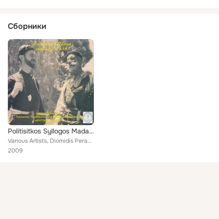
Сборники
Politisitkos Syllogos Madares Rizitika No 16
Various Artists, Diomidis Perakis, Eytyxis Markantonakis, Xristos Mixelakis, Stamatis Flemetakis, Ioannis Vlaxos, Giannis Koutou...
2009