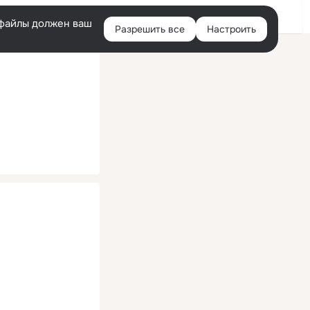
Помощь
Войти
й
e-файлы должен ваш
Разрешить все
Настроить
Правая
колонка