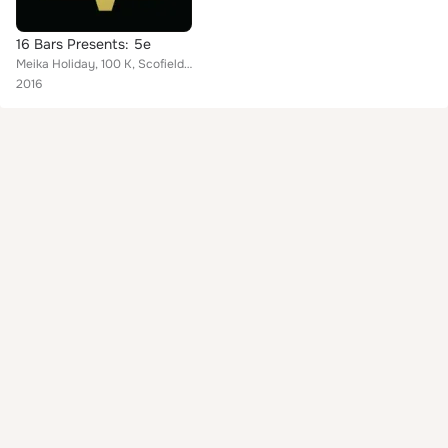
16 Bars Presents: 5e
Meika Holiday, 100 K, Scofield, Stretch Turner, I$h, Jae Lejit, IV, Ras Kofi, A.B Rava, Elaztic
2016