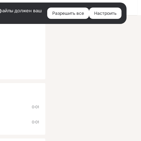
Помощь
Войти
й
e-файлы должен ваш
Разрешить все
Настроить
Правая
колонка
0:01
0:01