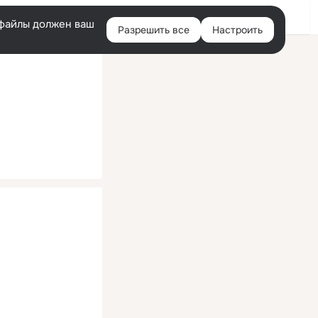
Помощь
Войти
й
e-файлы должен ваш
Разрешить все
Настроить
Правая
колонка