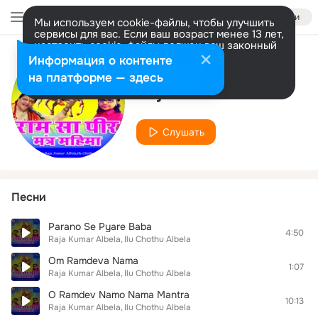
Войти
Мы используем cookie-файлы, чтобы улучшить
сервисы для вас. Если ваш возраст менее 13 лет,
настроить cookie-файлы должен ваш законный
представитель.
Больше информации
Информация о контенте
Исполнитель
Разрешить все
Настроить
на платформе — здесь
Raja Kumar Albela
Слушать
Песни
Parano Se Pyare Baba
4:50
Raja Kumar Albela
Ilu Chothu Albela
Om Ramdeva Nama
1:07
Raja Kumar Albela
Ilu Chothu Albela
O Ramdev Namo Nama Mantra
10:13
Raja Kumar Albela
Ilu Chothu Albela