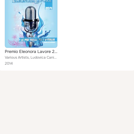
Premio Eleonora Lavore 2014 (Le più belle voci d'Italia scelte da Elevision)
Various Artists, Ludovica Caniglia, Gaia Giancona, Laura Giudice, Roberto Treglia, Stefania Rinaldi, Simona Spinella, Giada Pist...
2014