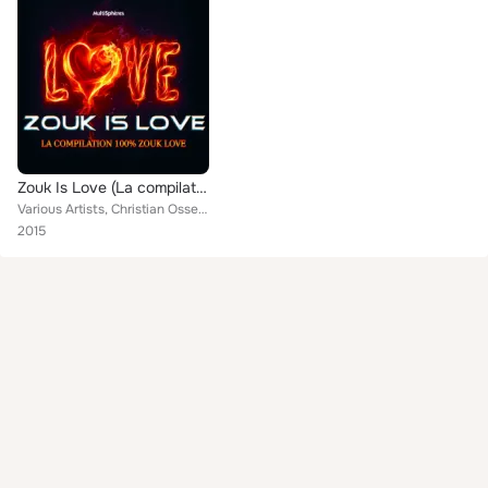
Zouk Is Love (La compilation 100% Zouk)
Various Artists, Christian Osseux, Victor Delver, IIayn Henri, No'vice, Luc Guillaume, Audrey Ribal, Ilayn Henri, Patrick Pierro...
2015