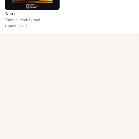
Taco
Tandee, Moth Circuit
Сингл
2017