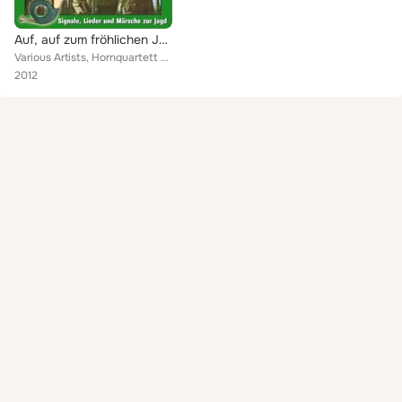
Auf, auf zum fröhlichen Jagen
Various Artists, Hornquartett Erhard Bromann, Mecklenburger Musikanten, Thüringer Sportlerchor "Bergfreunde" Schmalkalden e.V., ...
2012