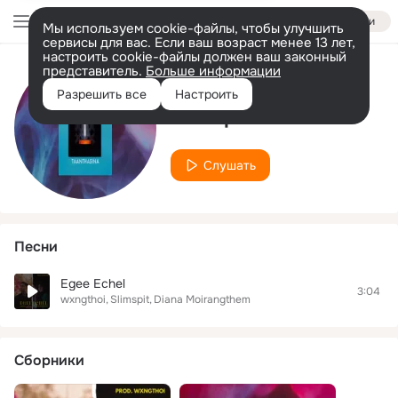
Войти
Мы используем cookie-файлы, чтобы улучшить
сервисы для вас. Если ваш возраст менее 13 лет,
настроить cookie-файлы должен ваш законный
представитель.
Больше информации
Исполнитель
Разрешить все
Настроить
Slimspit
Слушать
Песни
Egee Echel
3:04
wxngthoi
Slimspit
Diana Moirangthem
Сборники