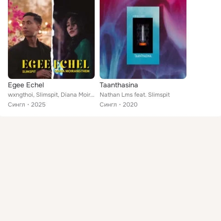
Egee Echel
Taanthasina
wxngthoi, Slimspit, Diana Moirangthem
Nathan Lms feat. Slimspit
Сингл
2025
Сингл
2020