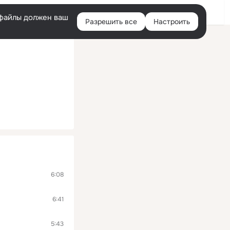
Помощь
Войти
й
e-файлы должен ваш
Разрешить все
Настроить
Правая
колонка
6:08
6:41
5:43