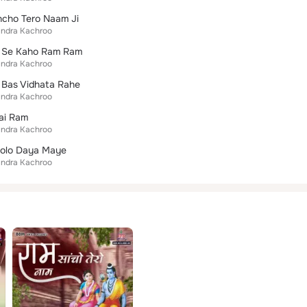
ncho Tero Naam Ji
indra Kachroo
 Se Kaho Ram Ram
indra Kachroo
a Bas Vidhata Rahe
indra Kachroo
ai Ram
indra Kachroo
holo Daya Maye
indra Kachroo