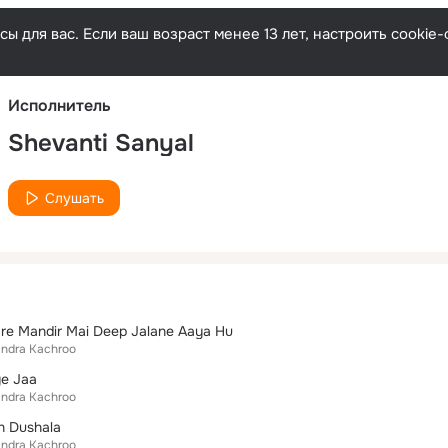
Русски
ы для вас. Если ваш возраст менее 13 лет, настроить cooki
Исполнитель
Shevanti Sanyal
Слушать
re Mandir Mai Deep Jalane Aaya Hu
indra Kachroo
e Jaa
indra Kachroo
 Dushala
indra Kachroo