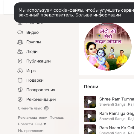
Мы используем cookie-файлы, чтобы улучшить сервис
законный представитель.
Больше информации
Левая
Главная
колонка
Видео
Группы
Люди
Публикации
Игры
Подарки
Песни
Поздравления
Shree Ram Tumha
Рекомендации
Shevanti Sanyal
Raj
Сменить язык
Ram Ramaiya Gay
Рекламодателям
Помощь
Shevanti Sanyal
Raj
Новости
Ещё
Ram Naam Ka Odh
Мы применяем
Shevanti Sanyal
Raj