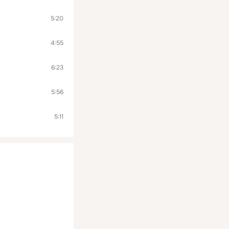
5:20
4:55
6:23
5:56
5:11