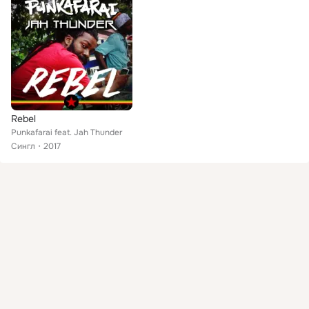
Rebel
Punkafarai feat. Jah Thunder
Сингл
2017