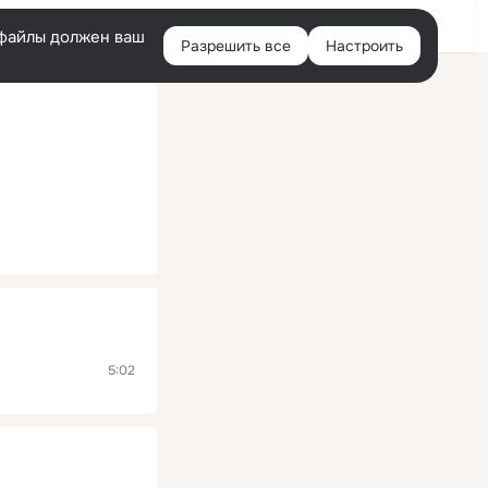
Помощь
Войти
й
e-файлы должен ваш
Разрешить все
Настроить
Правая
колонка
5:02