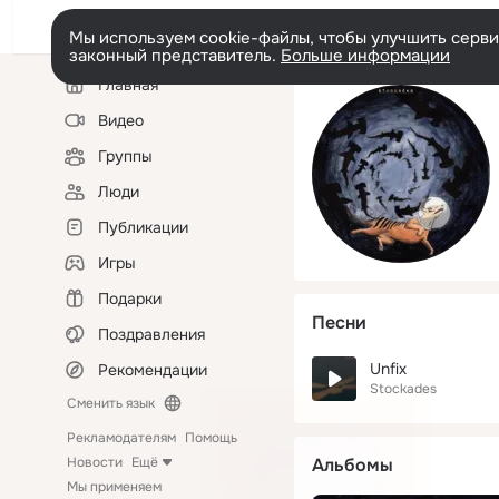
Мы используем cookie-файлы, чтобы улучшить сервис
законный представитель.
Больше информации
Левая
Главная
колонка
Видео
Группы
Люди
Публикации
Игры
Подарки
Песни
Поздравления
Unfix
Рекомендации
Stockades
Сменить язык
Рекламодателям
Помощь
Новости
Ещё
Альбомы
Мы применяем