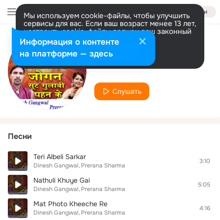
Войти
Мы используем cookie-файлы, чтобы улучшить
сервисы для вас. Если ваш возраст менее 13 лет,
настроить cookie-файлы должен ваш законный
представитель.
Больше информации
Информация о контенте
Исполнитель
Разрешить все
Настроить
на платформе — здесь
Prerana Sharma
Слушать
Песни
Teri Albeli Sarkar
3:10
Dinesh Gangwal
Prerana Sharma
Nathuli Khuye Gai
5:05
Dinesh Gangwal
Prerana Sharma
Mat Photo Kheeche Re
4:16
Dinesh Gangwal
Prerana Sharma