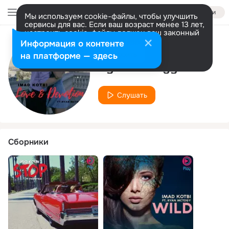
Войти
Мы используем cookie-файлы, чтобы улучшить
сервисы для вас. Если ваш возраст менее 13 лет,
настроить cookie-файлы должен ваш законный
представитель.
Больше информации
Информация о контенте
Исполнитель
Разрешить все
Настроить
на платформе — здесь
Ryan McTogy
Слушать
Сборники