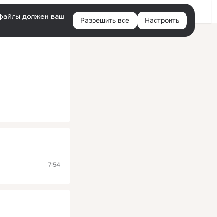
Помощь
Войти
й
e-файлы должен ваш
Разрешить все
Настроить
Правая
колонка
7:54