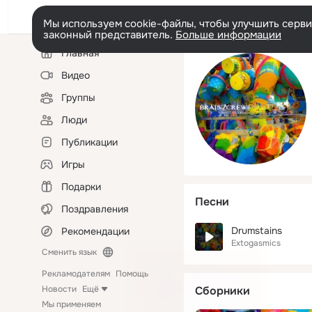
Мы используем cookie-файлы, чтобы улучшить сервис
законный представитель.
Больше информации
Левая
Главная
колонка
Видео
Группы
Люди
Публикации
Игры
Подарки
Песни
Поздравления
Drumstains
Рекомендации
Extogasmics
Сменить язык
Рекламодателям
Помощь
Новости
Ещё
Сборники
Мы применяем