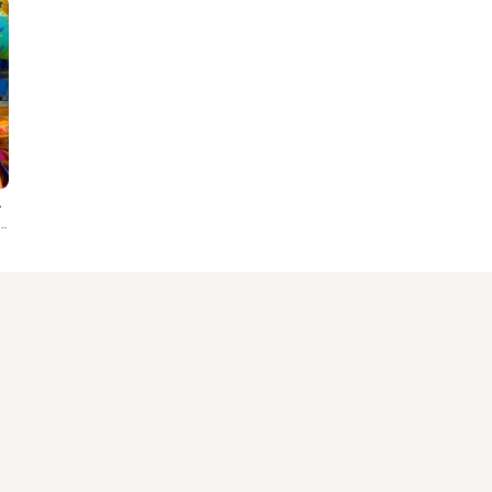
J Ilse
, Purosurpo, Flipknot, SynDzaDza, Insane Behavior, SpeakerHuggers, Farebi Jalebi, Extogasmics, F...