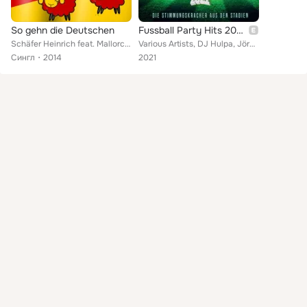
So gehn die Deutschen
Fussball Party Hits 2021: Die Stimmungskracher aus den Stadien
Schäfer Heinrich feat. Mallorca Deejays
Various Artists, DJ Hulpa, Jörg & Dragan (Die Autohändler), Ina Colada, Tim Toupet, Björn Chili, Andy Bar, Lollies, Julian Somme...
Сингл
2014
2021