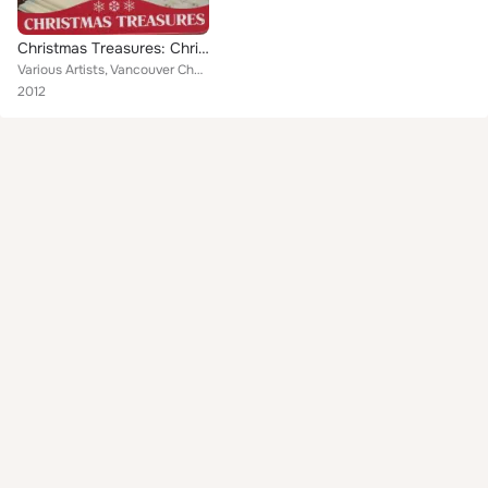
Christmas Treasures: Christmas Choirs
Various Artists, Vancouver Chamber Choir, Mennonite Children's Choir, The Minnesota Compline Choir, Kelvin High School Choir of ...
2012