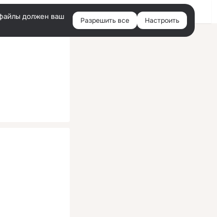
Помощь
Войти
й
e-файлы должен ваш
Разрешить все
Настроить
Правая
колонка