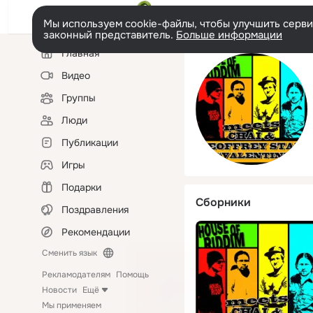
Мы используем cookie-файлы, чтобы улучшить сервис
законный представитель.
Больше информации
Левая
Главная
колонка
Видео
Группы
Люди
Публикации
Игры
Подарки
Сборники
Поздравления
Рекомендации
Сменить язык
Рекламодателям
Помощь
Новости
Ещё
Мы применяем