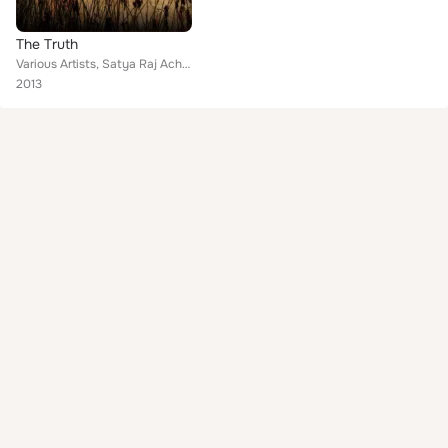
The Truth
Various Artists, Satya Raj Acharya, Aani Choing Dolma, Ram Krishna Dhakal, Rajesh Payal Rai, Bharat Situla, Jagadish Samal, Swro...
2013