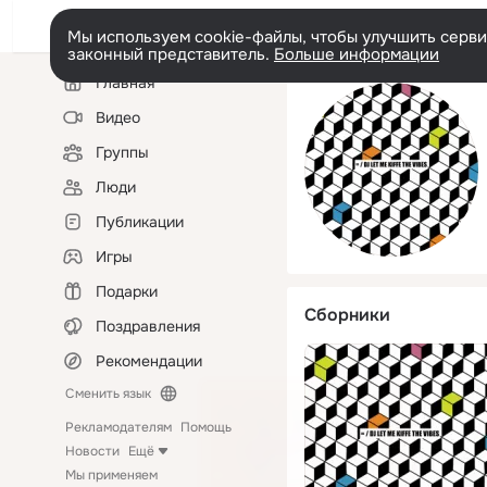
Мы используем cookie-файлы, чтобы улучшить сервис
законный представитель.
Больше информации
Левая
Главная
колонка
Видео
Группы
Люди
Публикации
Игры
Подарки
Сборники
Поздравления
Рекомендации
Сменить язык
Рекламодателям
Помощь
Новости
Ещё
Мы применяем