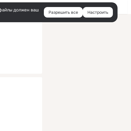
Помощь
Войти
й
e-файлы должен ваш
Разрешить все
Настроить
Правая
колонка