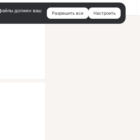
Помощь
Войти
й
e-файлы должен ваш
Разрешить все
Настроить
Правая
колонка