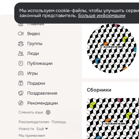
Мы используем cookie-файлы, чтобы улучшить сервис
законный представитель.
Больше информации
Левая
Главная
колонка
Видео
Группы
Люди
Публикации
Игры
Подарки
Сборники
Поздравления
Рекомендации
Сменить язык
Рекламодателям
Помощь
Новости
Ещё
Мы применяем