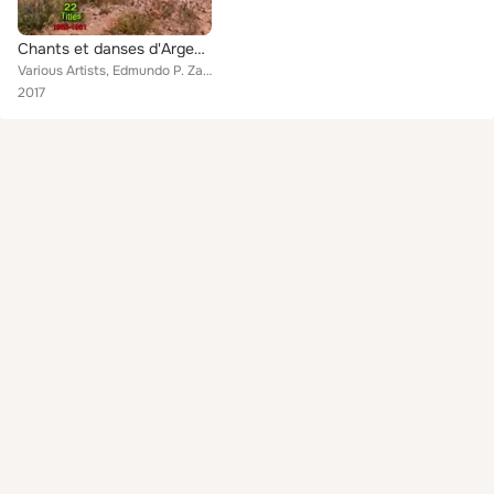
Chants et danses d'Argentine
Various Artists, Edmundo P. Zaldivar, Edmundo P. Zalivar, Atahuelpa Yupanki, Los Anariegos, Atahualpa Yupanki, Los Andariegos, L...
2017