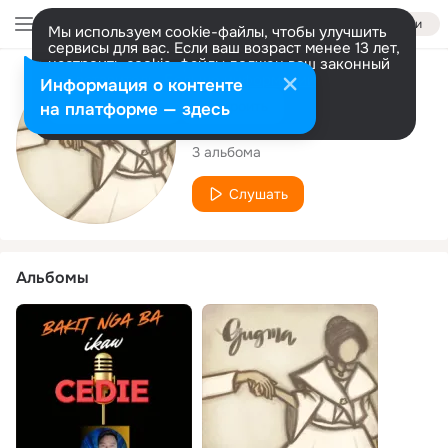
Войти
Мы используем cookie-файлы, чтобы улучшить
сервисы для вас. Если ваш возраст менее 13 лет,
настроить cookie-файлы должен ваш законный
представитель.
Больше информации
Исполнитель
Информация о контенте
Разрешить все
Настроить
на платформе — здесь
Cedie
3 альбома
Слушать
Альбомы