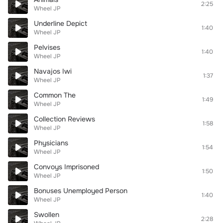
2:25
Wheel JP
Underline Depict
1:40
Wheel JP
Pelvises
1:40
Wheel JP
Navajos Iwi
1:37
Wheel JP
Common The
1:49
Wheel JP
Collection Reviews
1:58
Wheel JP
Physicians
1:54
Wheel JP
Convoys Imprisoned
1:50
Wheel JP
Bonuses Unemployed Person
1:40
Wheel JP
Swollen
2:28