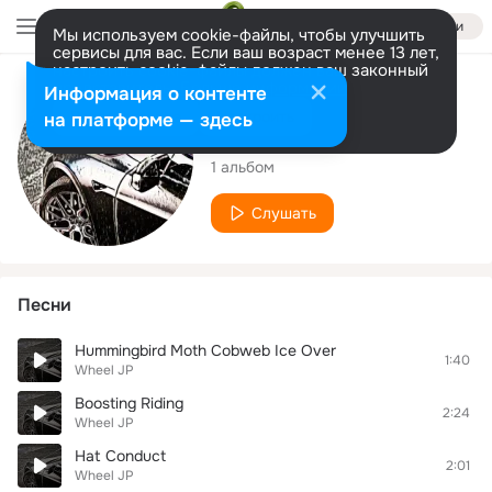
Войти
Мы используем cookie-файлы, чтобы улучшить
сервисы для вас. Если ваш возраст менее 13 лет,
настроить cookie-файлы должен ваш законный
представитель.
Больше информации
Исполнитель
Информация о контенте
Разрешить все
Настроить
на платформе — здесь
Wheel JP
1 альбом
Слушать
Песни
Hummingbird Moth Cobweb Ice Over
1:40
Wheel JP
Boosting Riding
2:24
Wheel JP
Hat Conduct
2:01
Wheel JP