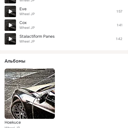
Wheel JP
Eve
1:57
Wheel JP
Cox
1:41
Wheel JP
Stalactiform Panes
1:42
Wheel JP
Альбомы
Hoekuce