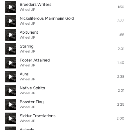
Breeders Writers
1:50
Wheel JP
Nickeliferous Mannheim Gold
2:22
Wheel JP
Abiturient
1:55
Wheel JP
Staring
2:01
Wheel JP
Footer Attained
1:40
Wheel JP
Aural
2:38
Wheel JP
Native Spirits
2:01
Wheel JP
Boaster Flay
2:25
Wheel JP
Siddur Translations
2:00
Wheel JP
Animals