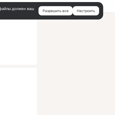
Помощь
Войти
й
e-файлы должен ваш
Разрешить все
Настроить
Правая
колонка