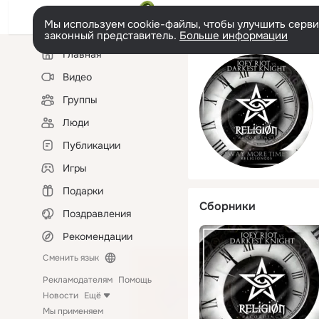
Мы используем cookie-файлы, чтобы улучшить сервис
законный представитель.
Больше информации
Левая
Главная
колонка
Видео
Группы
Люди
Публикации
Игры
Подарки
Сборники
Поздравления
Рекомендации
Сменить язык
Рекламодателям
Помощь
Новости
Ещё
Мы применяем