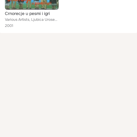
Crnorecje u pesmi i igri
Various Artists, Ljubica Urosevic, Milica Djokic, Jana Radosavljevic, Krina Grujic, Orkestar Raka Kostica, Ansambl iz Osnic, Zik...
2001