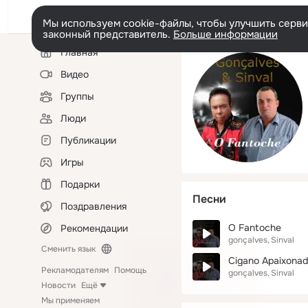
Мы используем cookie-файлы, чтобы улучшить сервис
законный представитель.
Больше информации
Левая
Главная
колонка
Видео
Группы
Люди
Публикации
Игры
Подарки
Песни
Поздравления
O Fantoche
Рекомендации
gonçalves
Sinval
Сменить язык
Cigano Apaixona
Рекламодателям
Помощь
gonçalves
Sinval
Новости
Ещё
Мы применяем