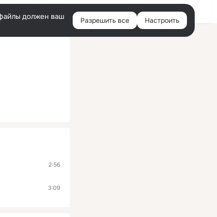
Помощь
Войти
й
e-файлы должен ваш
Разрешить все
Настроить
Правая
колонка
2:56
3:09