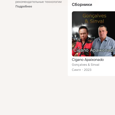
рекомендательные технологии
Сборники
Подробнее
Cigano Apaixonado
Gonçalves & Sinval
Сингл
2023