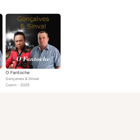
O Fantoche
Gonçalves & Sinval
Сингл
2025