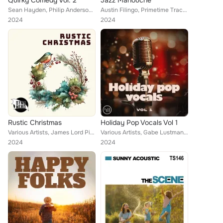
Quirky Comedy Vol. 2
Jazz Manouche
Sean Hayden, Philip Anderson, Austin Filingo
Austin Filingo, Primetime Tracks
2024
2024
Rustic Christmas
Holiday Pop Vocals Vol 1
Various Artists, James Lord Pierpont, John Henry Hopkins, Jr., Franz Xaver Gruber, Lowell Mason, Mykola Leontovych, Joseph Mohr,...
Various Artists, Gabe Lustman, James Nagel, Juliet Austin, Laura Hill, Granados, Austin Filingo, Kelly Oakley
2024
2024