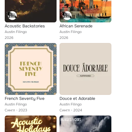
Acoustic Backstories
African Serenade
Austin Filingo
Austin Filingo
2026
2026
French Seventy Five
Douce et Adorable
Austin Filingo
Austin Filingo
Сингл
2023
Сингл
2024