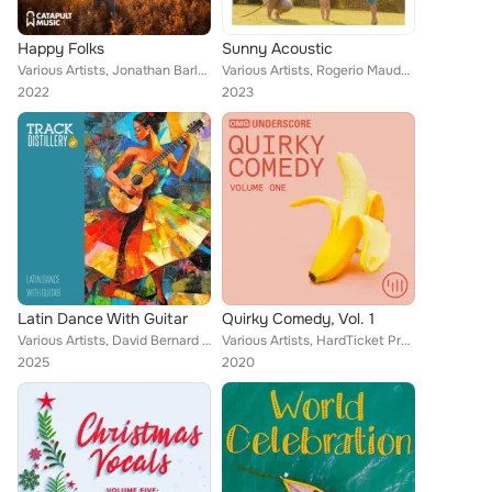
Happy Folks
Sunny Acoustic
Various Artists, Jonathan Barlow, Austin Filingo, Christopher Petro, Richard Walker, Steven Sellers
Various Artists, Rogerio Maudonnet, Juan Esteban Arango, John Hill DeFaria, Terry L Blackwell, Austin Filingo
2022
2023
Latin Dance With Guitar
Quirky Comedy, Vol. 1
Various Artists, David Bernard Dykstra, Austin Filingo
Various Artists, HardTicket Productions, Stephen Green, Austin Filingo, Peter Lobo
2025
2020