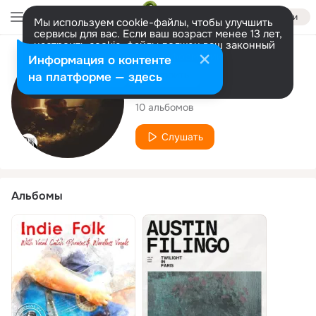
Войти
Мы используем cookie-файлы, чтобы улучшить
сервисы для вас. Если ваш возраст менее 13 лет,
настроить cookie-файлы должен ваш законный
представитель.
Больше информации
Исполнитель
Информация о контенте
Разрешить все
Настроить
на платформе — здесь
Austin Filingo
10 альбомов
Слушать
Альбомы